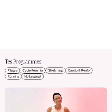
Tes Programmes
Pilates
Cycle Féminin
Stretching
Cardio & Renfo
Running
No Legging !