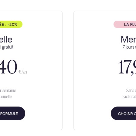
 : -20%
LA PL
lle
Men
i gratuit
7 jours 
40
17
€/an
r semaine
Sans
nnuelle.
Facturat
E FORMULE
CHOISIR 