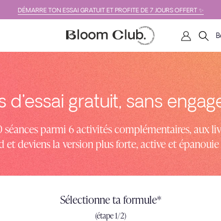
DÉMARRE TON ESSAI GRATUIT ET PROFITE DE 7 JOURS OFFERT ✨
B
rs d'essai gratuit, sans enga
 séances parmi 6 activités complémentaires, aux li
 et deviens la version plus forte, active et épanoui
Sélectionne ta formule*
(étape 1/2)