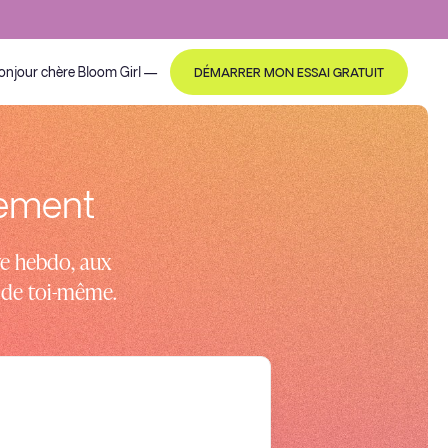
onjour
chère Bloom Girl
—
DÉMARRER MON ESSAI GRATUIT
gement
ve hebdo, aux
e de toi-même.