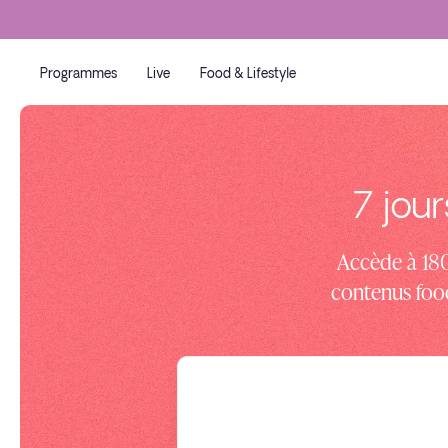
Programmes
Live
Food & Lifestyle
7 jou
Accède à 180
contenus food