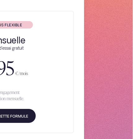
US FLEXIBLE
suelle
d'essai gratuit
,95
€/mois
 engagement
ion mensuelle.
CETTE FORMULE