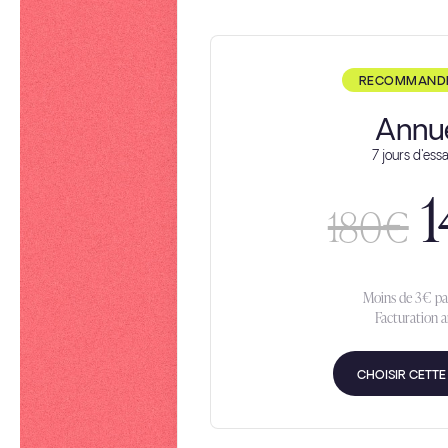
RECOMMANDÉE
Annue
7 jours d'essa
1
180€
Moins de 3€ pa
Facturation a
CHOISIR CETT