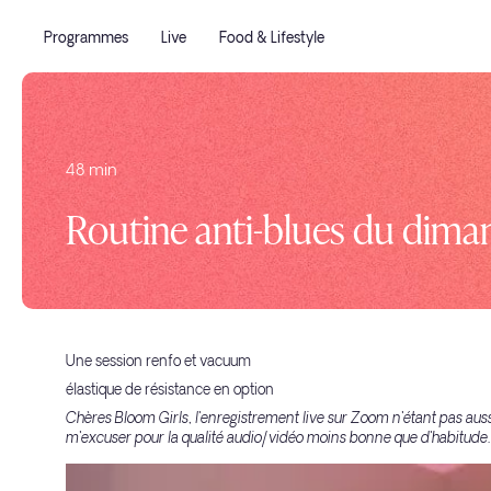
Programmes
Live
Food & Lifestyle
48 min
Routine anti-blues du dim
Une session renfo et vacuum
élastique de résistance en option
Chères Bloom Girls, l'enregistrement live sur Zoom n'étant pas auss
m'excuser pour la qualité audio/vidéo moins bonne que d'habitude