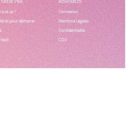
 Savoir Plus
Ressources
 suis-je ?
Connexion
ériel pour démarrer
Mentions Légales
Q
Confidentialité
ntact
CGV