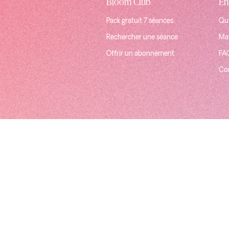
Bloom Club
En
Pack gratuit 7 séances
Qui
Rechercher une séance
Mat
Offrir un abonnement
FA
Co