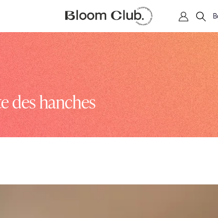
B
te des hanches