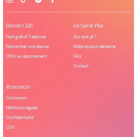
Bloom Club
En Savoir Plus
Pack gratuit 7 séances
Qui suis-je ?
Rechercher une séance
Matériel pour démarrer
Offrir un abonnement
FAQ
Contact
Ressources
Connexion
Mentions Légales
Confidentialité
CGV